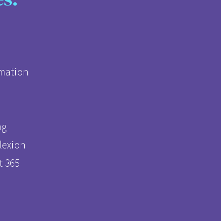
imation
ng
lexion
t 365