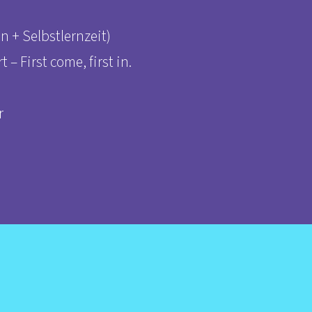
n + Selbstlernzeit)
 – First come, first in.
r